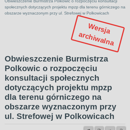
Obwieszczenie Burmistrza Polkowic o rozpoczęciu konsultacji
społecznych dotyczących projektu mpzp dla terenu górniczego na
obszarze wyznaczonym przy ul. Strefowej w Polkowicach
W
e
r
s
ja
r
c
h
iw
a
ln
a
a
Obwieszczenie Burmistrza
Polkowic o rozpoczęciu
konsultacji społecznych
dotyczących projektu mpzp
dla terenu górniczego na
obszarze wyznaczonym przy
ul. Strefowej w Polkowicach