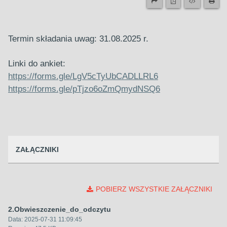
Termin składania uwag: 31.08.2025 r.
Linki do ankiet:
https://forms.gle/LgV5cTyUbCADLLRL6
https://forms.gle/pTjzo6oZmQmydNSQ6
ZAŁĄCZNIKI
POBIERZ WSZYSTKIE ZAŁĄCZNIKI
2.Obwieszczenie_do_odczytu
Data:
2025-07-31 11:09:45