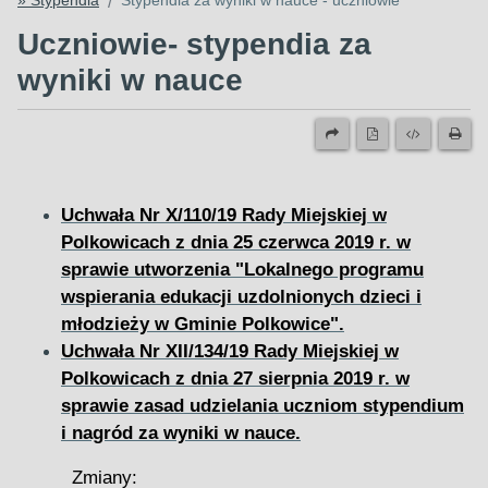
» Stypendia
Stypendia za wyniki w nauce - uczniowie
/
Uczniowie- stypendia za
wyniki w nauce
Uchwała Nr X/110/19 Rady Miejskiej w
Polkowicach z dnia 25 czerwca 2019 r. w
sprawie utworzenia "Lokalnego programu
wspierania edukacji uzdolnionych dzieci i
młodzieży w Gminie Polkowice".
Uchwała Nr XII/134/19 Rady Miejskiej w
Polkowicach z dnia 27 sierpnia 2019 r. w
sprawie zasad udzielania uczniom stypendium
i nagród za wyniki w nauce.
Zmiany: